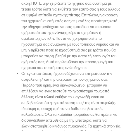
ακοή. ΠΟΤΕ μην χειρίζεστε το ηχητικό σας σύστημα με
τέτοιο τρόπο ώστε να εκθέτετε τον εαυτό σας ή τους άλλους
σε υψηλά επίπεδα ηχητικής πίεσης. Επιπλέον, η ακρόαση
του ηχητικού συστήματός σας σε μεγάλες ποσότητες κατά
την οδήγηση ενδέχεται να σας εμποδίσει να ακούσετε
οχήματα έκτακτης ανάγκης, κέρατα οχημάτων ή
αμαξοστοιχιών κλπ. Πάντα να χρησιμοποιείτε το
ηχοσύστημα σας σύμφωνα με τους τοπικούς νόμους και να
μην χειρίζεστε ποτέ το ηχοσύστημά σας με τρόπο που θα
μπορούσε να παρεμβληθεί με την ασφαλή λειτουργία του
οχήματός σας. Αυτό περιλαμβάνει την προσαρμογή του
ηχητικού σας συστήματος ενώ οδηγείτε.
Οι εγκαταστάσεις ήχου ενδέχεται να επηρεάσουν την
ασφάλεια ή / και την ακεραιότητα του οχήματός σας.
Παρόλο που ορισμένοι διαγωνιζόμενοι μπορούν να
επιλέξουν να εγκατασταθεί το ηχοσύστημά τους από
άλλους, είναι τελικά ευθήνη του αγωνιζόμενου να
επιβεβαιώσει ότι η εγκατάσταση του / της είναι ασφαλής.
Ιδιαίτερη προσοχή πρέπει να δοθεί σε ηλεκτρικές
καλωδιώσεις. Όλα τα καλώδια τροφοδοσίας θα πρέπει να
διασυνδεθούν απευθείας με την μπαταρία, ώστε να
ελαχιστοποιηθεί ο κίνδυνος πυρκαγιάς. Τα ηχητικά στοιχεία,