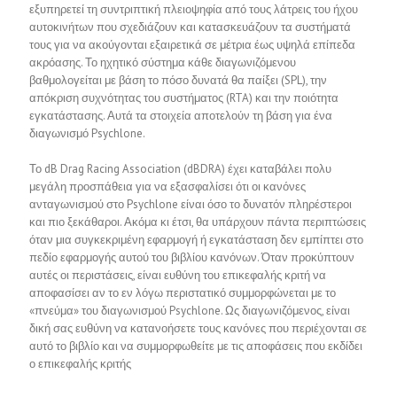
εξυπηρετεί τη συντριπτική πλειοψηφία από τους λάτρεις του ήχου
αυτοκινήτων που σχεδιάζουν και κατασκευάζουν τα συστήματά
τους για να ακούγονται εξαιρετικά σε μέτρια έως υψηλά επίπεδα
ακρόασης. Το ηχητικό σύστημα κάθε διαγωνιζόμενου
βαθμολογείται με βάση το πόσο δυνατά θα παίξει (SPL), την
απόκριση συχνότητας του συστήματος (RTA) και την ποιότητα
εγκατάστασης. Αυτά τα στοιχεία αποτελούν τη βάση για ένα
διαγωνισμό Psychlone.
Το dB Drag Racing Association (dBDRA) έχει καταβάλει πολυ
μεγάλη προσπάθεια για να εξασφαλίσει ότι οι κανόνες
ανταγωνισμού στο Psychlone είναι όσο το δυνατόν πληρέστεροι
και πιο ξεκάθαροι. Ακόμα κι έτσι, θα υπάρχουν πάντα περιπτώσεις
όταν μια συγκεκριμένη εφαρμογή ή εγκατάσταση δεν εμπίπτει στο
πεδίο εφαρμογής αυτού του βιβλίου κανόνων. Όταν προκύπτουν
αυτές οι περιστάσεις, είναι ευθύνη του επικεφαλής κριτή να
αποφασίσει αν το εν λόγω περιστατικό συμμορφώνεται με το
«πνεύμα» του διαγωνισμού Psychlone. Ως διαγωνιζόμενος, είναι
δική σας ευθύνη να κατανοήσετε τους κανόνες που περιέχονται σε
αυτό το βιβλίο και να συμμορφωθείτε με τις αποφάσεις που εκδίδει
ο επικεφαλής κριτής