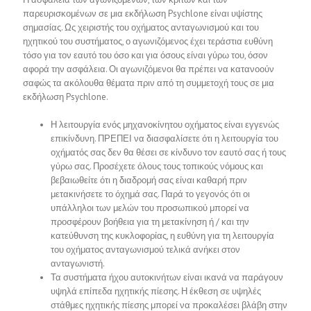
παρευρισκομένων σε μια εκδήλωση Psychlone είναι υψίστης
σημασίας. Ως χειριστής του οχήματος ανταγωνισμού και του
ηχητικού του συστήματος, ο αγωνιζόμενος έχει τεράστια ευθύνη
τόσο για τον εαυτό του όσο και για όσους είναι γύρω του, όσον
αφορά την ασφάλεια. Οι αγωνιζόμενοι θα πρέπει να κατανοούν
σαφώς τα ακόλουθα θέματα πριν από τη συμμετοχή τους σε μια
εκδήλωση Psychlone.
Η λειτουργία ενός μηχανοκίνητου οχήματος είναι εγγενώς
επικίνδυνη. ΠΡΕΠΕΙ να διασφαλίσετε ότι η λειτουργία του
οχήματός σας δεν θα θέσει σε κίνδυνο τον εαυτό σας ή τους
γύρω σας. Προσέχετε όλους τους τοπικούς νόμους και
βεβαιωθείτε ότι η διαδρομή σας είναι καθαρή πριν
μετακινήσετε το όχημά σας. Παρά το γεγονός ότι οι
υπάλληλοι των μελών του προσωπικού μπορεί να
προσφέρουν βοήθεια για τη μετακίνηση ή / και την
κατεύθυνση της κυκλοφορίας, η ευθύνη για τη λειτουργία
του οχήματος ανταγωνισμού τελικά ανήκει στον
ανταγωνιστή.
Τα συστήματα ήχου αυτοκινήτων είναι ικανά να παράγουν
υψηλά επίπεδα ηχητικής πίεσης. Η έκθεση σε υψηλές
στάθμες ηχητικής πίεσης μπορεί να προκαλέσει βλάβη στην