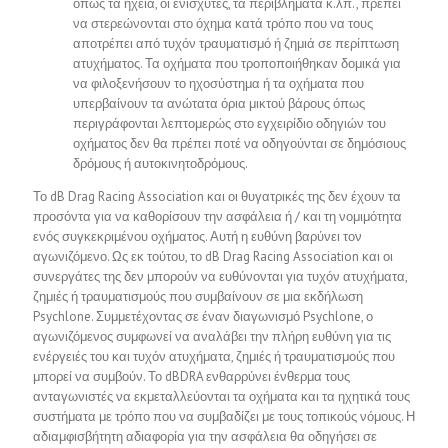
όπως τα ηχεία, οι ενισχυτές, τα περιβλήματα κ.λπ., πρέπει
να στερεώνονται στο όχημα κατά τρόπο που να τους
αποτρέπει από τυχόν τραυματισμό ή ζημιά σε περίπτωση
ατυχήματος. Τα οχήματα που τροποποιήθηκαν δομικά για
να φιλοξενήσουν το ηχοσύστημα ή τα οχήματα που
υπερβαίνουν τα ανώτατα όρια μικτού βάρους όπως
περιγράφονται λεπτομερώς στο εγχειρίδιο οδηγιών του
οχήματος δεν θα πρέπει ποτέ να οδηγούνται σε δημόσιους
δρόμους ή αυτοκινητοδρόμους.
Το dB Drag Racing Association και οι θυγατρικές της δεν έχουν τα
προσόντα για να καθορίσουν την ασφάλεια ή / και τη νομιμότητα
ενός συγκεκριμένου οχήματος. Αυτή η ευθύνη βαρύνει τον
αγωνιζόμενο. Ως εκ τούτου, το dB Drag Racing Association και οι
συνεργάτες της δεν μπορούν να ευθύνονται για τυχόν ατυχήματα,
ζημιές ή τραυματισμούς που συμβαίνουν σε μια εκδήλωση
Psychlone. Συμμετέχοντας σε έναν διαγωνισμό Psychlone, ο
αγωνιζόμενος συμφωνεί να αναλάβει την πλήρη ευθύνη για τις
ενέργειές του και τυχόν ατυχήματα, ζημιές ή τραυματισμούς που
μπορεί να συμβούν. Το dBDRA ενθαρρύνει ένθερμα τους
ανταγωνιστές να εκμεταλλεύονται τα οχήματα και τα ηχητικά τους
συστήματα με τρόπο που να συμβαδίζει με τους τοπικούς νόμους. Η
αδιαμφισβήτητη αδιαφορία για την ασφάλεια θα οδηγήσει σε