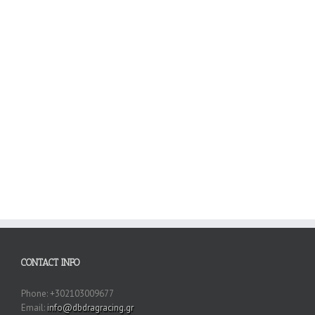
CONTACT INFO
Phone: +302103009677
Email:
info@dbdragracing.gr