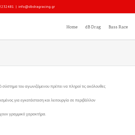
 22232481
|
info@dbdragracing.gr
Home
dB Drag
Bass Race
κό σύστημα του αγωνιζόμενου πρέπει να πληροί τις ακόλουθες
ασμένος για εγκατάσταση και λειτουργία σε περιβάλλον
 έχουν γραμμικό χαρακτήρα.