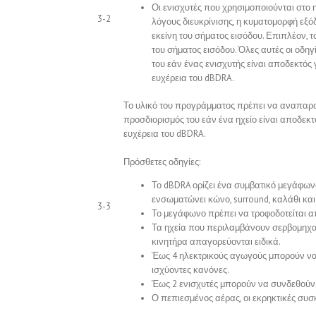
Οι ενισχυτές που χρησιμοποιούνται στο
3-2
λόγους διευκρίνισης, η κυματομορφή εξόδ
εκείνη του σήματος εισόδου. Επιπλέον, τ
του σήματος εισόδου. Όλες αυτές οι οδηγ
του εάν ένας ενισχυτής είναι αποδεκτός 
ευχέρεια του dBDRA.
Το υλικό του προγράμματος πρέπει να αναπαρ
προσδιορισμός του εάν ένα ηχείο είναι αποδεκτ
ευχέρεια του dBDRA.
Πρόσθετες οδηγίες:
Το dBDRA ορίζει ένα συμβατικό μεγάφω
ενσωματώνει κώνο, surround, καλάθι και
3-3
Το μεγάφωνο πρέπει να τροφοδοτείται απ
Τα ηχεία που περιλαμβάνουν σερβομηχα
κινητήρα απαγορεύονται ειδικά.
Έως 4 ηλεκτρικούς αγωγούς μπορούν να
ισχύοντες κανόνες.
Έως 2 ενισχυτές μπορούν να συνδεθούν 
Ο πεπιεσμένος αέρας, οι εκρηκτικές συσ