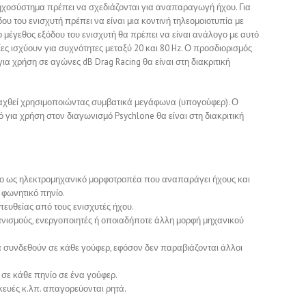
 ηχοσύστημα πρέπει να σχεδιάζονται για αναπαραγωγή ήχου. Για
ου του ενισχυτή πρέπει να είναι μια κοντινή τηλεομοιοτυπία με
ο μέγεθος εξόδου του ενισχυτή θα πρέπει να είναι ανάλογο με αυτό
ίες ισχύουν για συχνότητες μεταξύ 20 και 80 Hz. Ο προσδιορισμός
για χρήση σε αγώνες dB Drag Racing θα είναι στη διακριτική
αχθεί χρησιμοποιώντας συμβατικά μεγάφωνα (υπογούφερ).
Ο
ό για χρήση στον διαγωνισμό Psychlone θα είναι στη διακριτική
νο ως ηλεκτρομηχανικό μορφοτροπέα που αναπαράγει ήχους και
 φωνητικό πηνίο.
ευθείας από τους ενισχυτές ήχου.
νισμούς, ενεργοποιητές ή οποιαδήποτε άλλη μορφή μηχανικού
 συνδεθούν σε κάθε γούφερ, εφόσον δεν παραβιάζονται άλλοι
σε κάθε πηνίο σε ένα γούφερ.
κευές κ.λπ. απαγορεύονται ρητά.