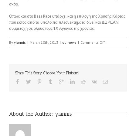
σκόρ.
Οπως και στο Bass Race υπάρχει και η επιλογή της Χρυσής Κάρτας
που εκτός από τα υπόλοιπα πλεονεκτήματα δίνει και ΔΩΡΕΑΝ
συμμετοχή σε όλους τους 1Χ Αγώνες της χρονιάς.
on
By
yiannis
|
March 10th, 2013
|
ournews
|
Comments Off
New
F2F
Membership
Cards
Share This Story, Choose Your Platform!
About the Author: 
yiannis