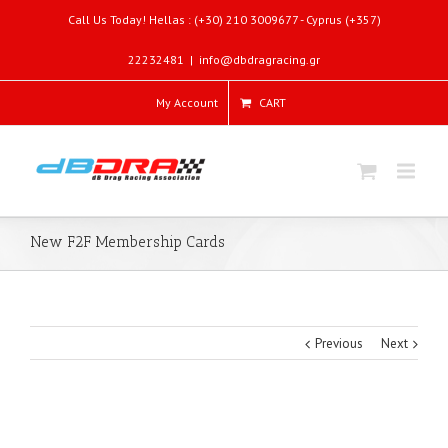
Call Us Today! Hellas : (+30) 210 3009677 - Cyprus (+357)
22232481
|
info@dbdragracing.gr
My Account
CART
New F2F Membership Cards
Previous
Next